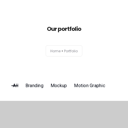
Inicio
Our portfolio
Conservación
Home
Portfolio
Sanitización y Desinfección
Contacto
All
Branding
Mockup
Motion Graphic