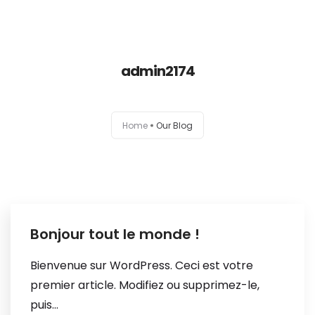
Inicio
admin2174
Conservación
Home
Our Blog
Sanitización y Desinfección
Contacto
Bonjour tout le monde !
Bienvenue sur WordPress. Ceci est votre
premier article. Modifiez ou supprimez-le,
puis...